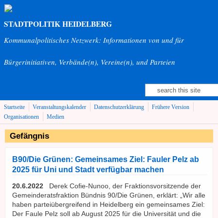
Direkt zum Inhalt
STADTPOLITIK HEIDELBERG
Kommunalpolitisches Netzwerk: Informationen von und für
Bürgerinitiativen, Verbände(n), Vereine(n), und Parteien
Suche
Suchformular
Startseite
Veranstaltungskalender
Datenschutzerklärung
Frühere Version
Organisationen
Medien
Gefängnis
B90/Die Grünen: Gemeinsames Ziel: Fauler Pelz ab
2025 für Uni und Stadt verfügbar machen
20.6.2022
Derek Cofie-Nunoo, der Fraktionsvorsitzende der
Gemeinderatsfraktion Bündnis 90/Die Grünen, erklärt: „Wir alle
haben parteiübergreifend in Heidelberg ein gemeinsames Ziel:
Der Faule Pelz soll ab August 2025 für die Universität und die