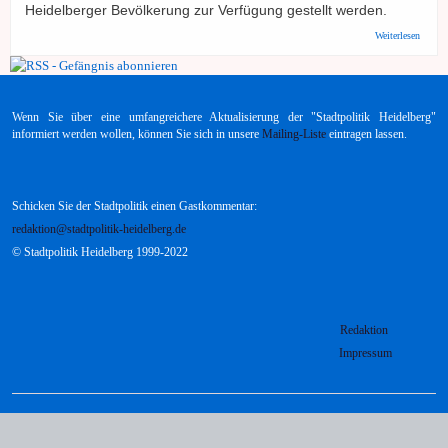
Heidelberger Bevölkerung zur Verfügung gestellt werden.
über B
Weiterlesen
Grünen
Gemei
Ziel: F
Pelz a
für Un
Wenn Sie über eine umfangreichere Aktualisierung der "Stadtpolitik Heidelberg"
Stadt
verfüg
informiert werden wollen, können Sie sich in unsere
Mailing-Liste
eintragen lassen.
mache
Schicken Sie der Stadtpolitik einen Gastkommentar:
redaktion@stadtpolitik-heidelberg.de
© Stadtpolitik Heidelberg 1999-2022
Redaktion
Impressum