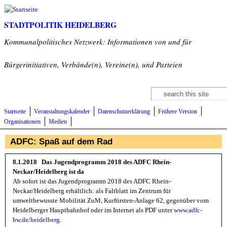
Direkt zum Inhalt
STADTPOLITIK HEIDELBERG
Kommunalpolitisches Netzwerk: Informationen von und für
Bürgerinitiativen, Verbände(n), Vereine(n), und Parteien
Suche
Suchformular
Startseite
Veranstaltungskalender
Datenschutzerklärung
Frühere Version
Organisationen
Medien
ADFC: Spaß auf dem Rad
8.1.2018 Das Jugendprogramm 2018 des ADFC Rhein-
Neckar/Heidelberg ist da
Ab sofort ist das Jugendprogramm 2018 des ADFC Rhein-
Neckar/Heidelberg erhältlich: als Faltblatt im Zentrum für
umweltbewusste Mobilität ZuM, Kurfürsten-Anlage 62, gegenüber vom
Heidelberger Hauptbahnhof oder im Internet als PDF unter
www.adfc-
bw.de/heidelberg
.