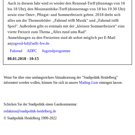
Auch in diesem Jahr wird es wieder den Rennrad-Treff (dienstags von 16
bis 18 Uhr), den Mountainbike-Treff (donnerstags von 18 bis 19.30 Uhr)
sowie eine Oster-, Pfingst- und Sommerfreizeit geben. 2018 dreht sich
alles um die Themenfelder: „Fahrrad trifft Musik“ und „Fahrrad trifft
Spiel“. Außerdem gibt es erstmals mit der „kleinen Sommerfreizeit“ eine
vierte Freizeit zum Thema „Alles rund ums Rad“.
Anmeldungen zu den Freizeiten sind ab sofort möglich per E-Mail
an
jugend-hd@adfc-bw.de
.
Fahrrad
ADFC
Jugendprogramm
08.01.2018 - 10:15
Wenn Sie über eine umfangreichere Aktualisierung der "Stadtpolitik Heidelberg"
informiert werden wollen, können Sie sich in unsere
Mailing-Liste
eintragen lassen.
Schicken Sie der Stadtpolitik einen Gastkommentar:
redaktion@stadtpolitik-heidelberg.de
© Stadtpolitik Heidelberg 1999-2022